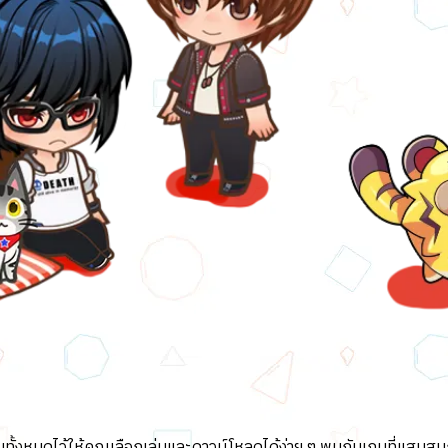
มทั้งหมดไว้ให้คุณเลือกเล่นและดาวน์โหลดได้ง่าย ๆ พบกับเกมที่แสนส