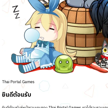
Thai
Portal
Games
ยินดีต้อนรับ
ยินดีต้อนรับสู่หน้ารวมเกมของ Thai Portal Games เราได้รวบรวมเก