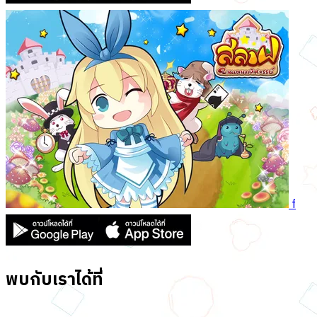
f
พบกับเราได้ที่